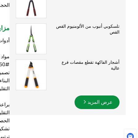
الحجم: 8 
تلسكوبي أنبوب من الألومنيوم القص
مزاي
القص
أدوات
مواد 
أشجار الفاكهة تقطع مقصات فرع
عالية
تصميم
البنا
التقل
عرض المزيد
براعة 4 في
التقل
الحصا
تشكيل
ترتيب