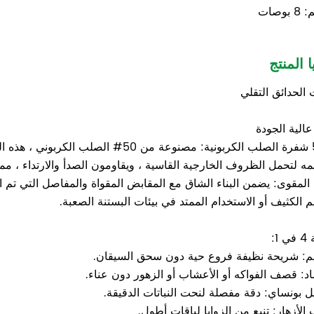
بوصات
ا المنتج
 الحدائق التقلي
عالية الجودة
50# شفرة الصلب الكربونية: مصنوعة من 0
ه لتحمل الظروف الخارجية القاسية ، ويقاومون الصدأ والارتداء ، م
ء المقوى: يضمن البناء الشاق مع المقابض المقواة والمفاصل التي تم اختب
يم الكثيف أو الاستخدام الممتد في بيئات البستنة الصعبة.
 1:
يم: شريحة نظيفة فروع حية دون سحق السيقان.
د: قصف الفواكه أو الأعشاب أو الزهور دون عناء.
 بونساي: دقة مفصلة لنحت النباتات الدقيقة.
 الأزهار: تنبع من الزوايا لباقات أطول.