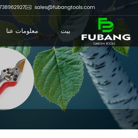
738962927
sales@fubangtools.com

بيت
معلومات عنا