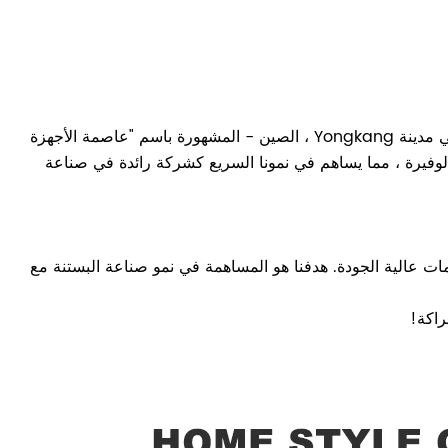
A: تم إنشاء Fubang Garden Tools Factory في عام 2006 ، ويقع في مدينة Yongkang ، الصين - المشهورة باسم "عاصمة الأجهزة
ع الوفيرة ، مما يساهم في نمونا السريع كشركة رائدة في صناعة
مات عالية الجودة. هدفنا هو المساهمة في نمو صناعة البستنة مع
راكة!