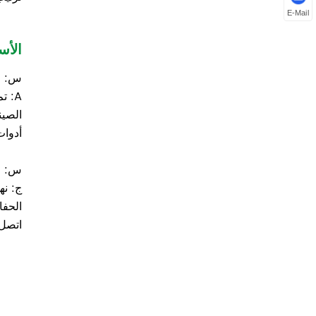
E-Mail
الأس
س: ما
الصين
أدوات
س: ما
ج: نه
الحفا
اتصل 