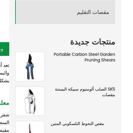
مقصات التقليم
منتجات جديدة
وص
Portable Carbon Steel Garden
Pruning Shears
تعد أ
والبس
بشكل 
SK5 الصلب ألومنيوم سبيكة البستنة
مقصات
معلم
شفرة: 50# الصلب 
السط
مقص التحوط التلسكوبي المتين
مقبض: